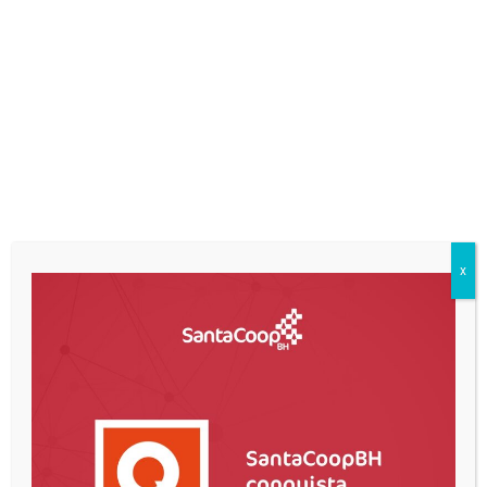
ÁREA DO COOPERADO
Caso seja seu primeiro acesso, preencha o formulário
abaixo para receber o login e senha de acesso aos
demonstrativos de pagamentos, descontos e
informações sobre convênios médicos.
Lembramos que a senha é EXCLUSIVA para acesso ao
site da SantaCoopBH e será enviada durante o
expediente da cooperativa.
x